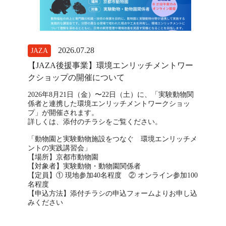
2026.07.28
JAZA
園館
【JAZA後援事業】環境エンリッチメントワー
鴨川シ
クショップの開催について
イとサ
2026年8月21日（金）〜22日（土）に、「実験動物関
実施期間
係者と連携した環境エンリッチメントワークショッ
プ」が開催されます。
詳しくは、添付のチラシをご覧ください。
「動物園と実験動物施設をつなぐ 環境エンリッチメ
ントの実践講習会」
【場所】京都市動物園
【対象者】実験動物・動物園関係者
【定員】① 現地参加40名程度 ② オンライン参加100
名程度
【申込方法】添付チラシの申込フォームよりお申し込
みください