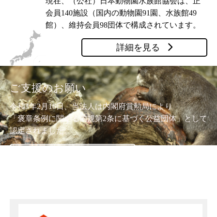
現在、（公社）日本動物園水族館協会は、正
会員140施設（国内の動物園91園、水族館49
館）、維持会員98団体で構成されています。
詳細を見る
ご支援のお願い
令和3年2月16日、当法人は内閣府賞勲局により
「褒章条例に関する内規第2条に基づく公益団体」として
認定されました。
詳細を見る